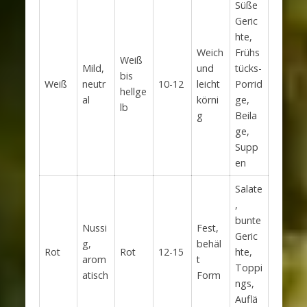
Süße
Geric
hte,
Weich
Frühs
Weiß
Mild,
und
tücks-
bis
Weiß
neutr
10-12
leicht
Porrid
hellge
al
körni
ge,
lb
g
Beila
ge,
Supp
en
Salate
,
bunte
Nussi
Fest,
Geric
g,
behäl
Rot
Rot
12-15
hte,
arom
t
Toppi
atisch
Form
ngs,
Auflä