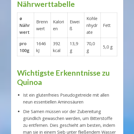
Nährwerttabelle
ø
Kohle
Brenn
Kalori
Eiwei
Nähr
nhydr
Fett
wert
en
ß
wert
ate
pro
1646
392
13,9
70,0
5,0 g
100g
kJ
kcal
g
g
Wichtigste Erkenntnisse zu
Quinoa
Ist ein glutenfreies Pseudogetreide mit allen
neun essentiellen Aminosäuren
Die Samen müssen vor der Zubereitung
gründlich gewaschen werden, um Bitterstoffe
zu entfernen. Dies geschieht am besten, indem
man sie in einem Sieb unter fließendem Wasser