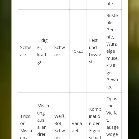
ufe
Rustik
ale
Geric
hte,
Erdig
Fest
Wurz
Schw
er,
Schw
und
15-20
elge
arz
kräfti
arz
bissfe
müse,
ger
st
kräfti
ge
Gewü
rze
Optis
Misch
che
Komb
ung
Vielfal
Tricol
Weiß,
inatio
aus
t,
or-
Rot,
Varia
n der
allen
ausge
Misch
Schw
bel
Eigen
drei
woge
ung
arz
schaft