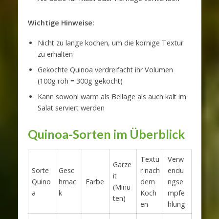
Wichtige Hinweise:
Nicht zu lange kochen, um die körnige Textur
zu erhalten
Gekochte Quinoa verdreifacht ihr Volumen
(100g roh = 300g gekocht)
Kann sowohl warm als Beilage als auch kalt im
Salat serviert werden
Quinoa-Sorten im Überblick
Textu
Verw
Garze
Sorte
Gesc
r nach
endu
it
Quino
hmac
Farbe
dem
ngse
(Minu
a
k
Koch
mpfe
ten)
en
hlung