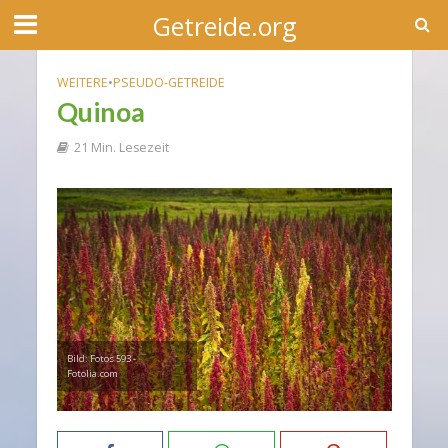
Getreide.org
WEITERE
•
PSEUDO-GETREIDE
Quinoa
21 Min. Lesezeit
Bild: Fotos 593 -
Fotolia.com