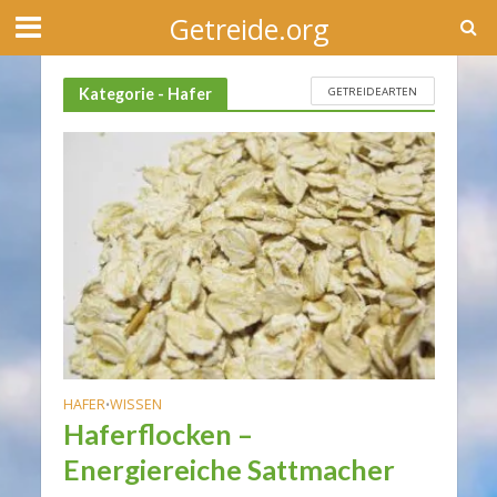
Getreide.org
GETREIDEARTEN
Kategorie - Hafer
HAFER
WISSEN
•
Haferflocken –
Energiereiche Sattmacher