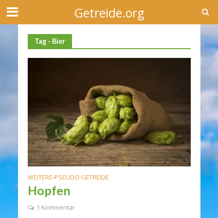
Getreide.org
Tag - Bier
WEITERE
PSEUDO-GETREIDE
•
Hopfen
1 Kommentar