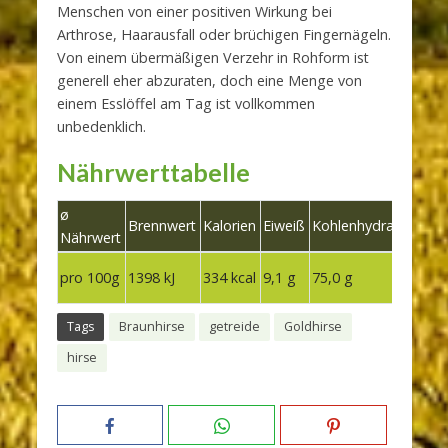
Menschen von einer positiven Wirkung bei
Arthrose, Haarausfall oder brüchigen Fingernägeln.
Von einem übermäßigen Verzehr in Rohform ist
generell eher abzuraten, doch eine Menge von
einem Esslöffel am Tag ist vollkommen
unbedenklich.
Nährwerttabelle
ø
Brennwert
Kalorien
Eiweiß
Kohlenhydrate
Fett
Nährwert
2,1
pro 100g
1398 kJ
334 kcal
9,1 g
75,0 g
g
Tags
Braunhirse
getreide
Goldhirse
hirse