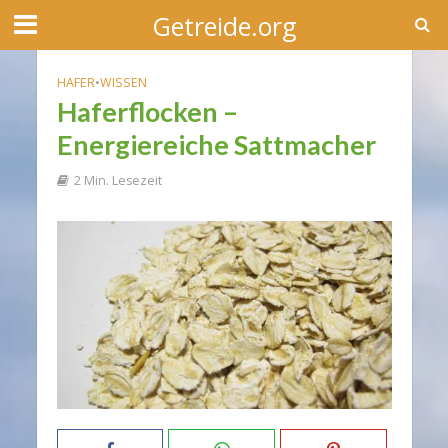
Getreide.org
HAFER
•
WISSEN
Haferflocken –
Energiereiche Sattmacher
2 Min. Lesezeit