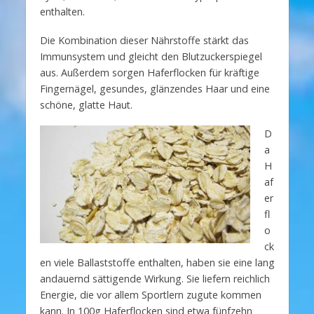
enthalten.
Die Kombination dieser Nährstoffe stärkt das
Immunsystem und gleicht den Blutzuckerspiegel
aus. Außerdem sorgen Haferflocken für kräftige
Fingernägel, gesundes, glänzendes Haar und eine
schöne, glatte Haut.
D
a
H
af
er
fl
o
ck
en viele Ballaststoffe enthalten, haben sie eine lang
andauernd sättigende Wirkung. Sie liefern reichlich
Energie, die vor allem Sportlern zugute kommen
kann. In 100g Haferflocken sind etwa fünfzehn