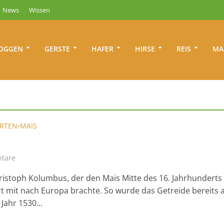
News
Wissen
OGGEN
GERSTE
HAFER
HIRSE
REIS
MA
ARTEN
MAIS
•
tare
ristoph Kolumbus, der den Mais Mitte des 16. Jahrhunderts
rt mit nach Europa brachte. So wurde das Getreide bereits 
Jahr 1530...