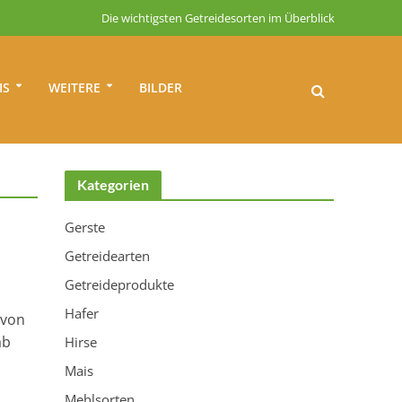
Die wichtigsten Getreidesorten im Überblick
IS
WEITERE
BILDER
Kategorien
Gerste
Getreidearten
Getreideprodukte
Hafer
 von
ab
Hirse
Mais
Mehlsorten