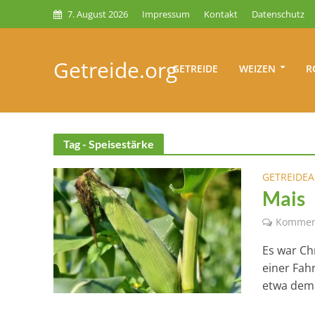
7. August 2026
Impressum
Kontakt
Datenschutz
Getreide.org
GETREIDE
WEIZEN
R
Tag - Speisestärke
GETREIDE
Mais
Kommen
Es war Ch
einer Fah
etwa dem 