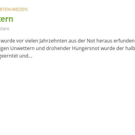
ARTEN
WEIZEN
•
ern
tare
wurde vor vielen Jahrzehnten aus der Not heraus erfunden
igen Unwettern und drohender Hungersnot wurde der halb
geerntet und...