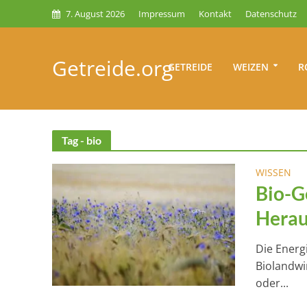
7. August 2026
Impressum
Kontakt
Datenschutz
Getreide.org
GETREIDE
WEIZEN
R
Tag - bio
WISSEN
Bio-G
Herau
Die Energi
Biolandwi
oder...