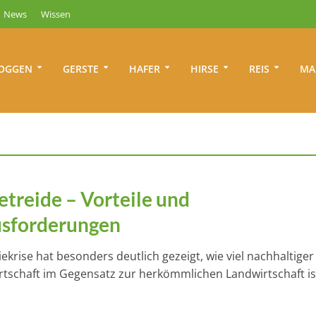
News
Wissen
OGGEN
GERSTE
HAFER
HIRSE
REIS
MA
etreide – Vorteile und
sforderungen
ekrise hat besonders deutlich gezeigt, wie viel nachhaltiger
rtschaft im Gegensatz zur herkömmlichen Landwirtschaft is