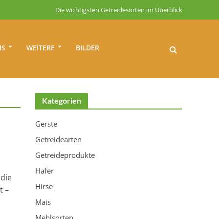
Die wichtigsten Getreidesorten im Überblick
IS
WEITERE
BILDER
Kategorien
Gerste
Getreidearten
Getreideprodukte
Hafer
 die
Hirse
t –
Mais
Mehlsorten