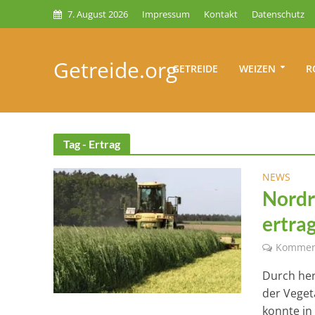
7. August 2026
Impressum
Kontakt
Datenschutz
Getreide.org
GETREIDE
WEIZEN
R
Tag - Ertrag
NEWS
Nordr
ertra
Kommen
Durch he
der Veget
konnte in