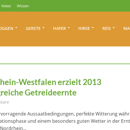
News
Wissen
OGGEN
GERSTE
HAFER
HIRSE
REIS
MA
hein-Westfalen erzielt 2013
greiche Getreideernte
tare
rvorragende Aussaatbedingungen, perfekte Witterung wäh
ationsphase und einem besonders guten Wetter in der Ernt
 Nordrhein...