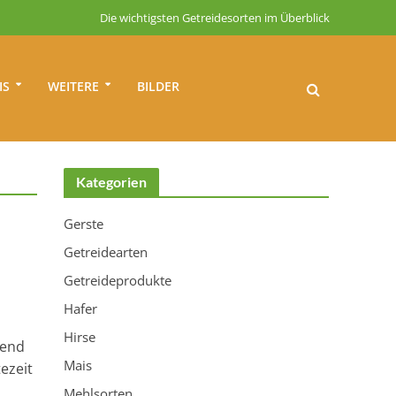
Die wichtigsten Getreidesorten im Überblick
IS
WEITERE
BILDER
Kategorien
Gerste
Getreidearten
Getreideprodukte
Hafer
Hirse
rend
Mais
ezeit
Mehlsorten