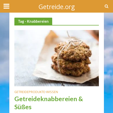
Getreide.org
Tag - Knabbereien
GETREIDEPRODUKTE
WISSEN
•
Getreideknabbereien &
Süßes