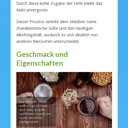
Durch diese kühle Zugabe der Hefe bleibt das
Malz unvergoren.
Dieser Prozess verleiht dem Malzbier seine
charakteristische Süße und den niedrigen
Alkoholgehalt, wodurch es sich deutlich von
anderen Biersorten unterscheidet.
Geschmack und
Eigenschaften
top view of hands
with mugs of beer
and salty snacks
sunflower seeds on
rustic wooden
background